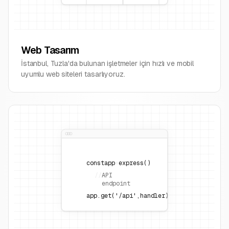
Web Tasarım
İstanbul, Tuzla'da bulunan işletmeler için hızlı ve mobil
uyumlu web siteleri tasarlıyoruz.
const
app
=
express()
//
API
endpoint
app
.
get
(
'/api'
,
handler
)
function
handler
()
{