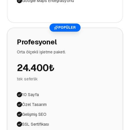
Google Maps Entegrasyonu
POPÜLER
Profesyonel
Orta ölçekli işletme paketi.
24.400
₺
tek seferlik
10 Sayfa
Özel Tasarım
Gelişmiş SEO
SSL Sertifikası