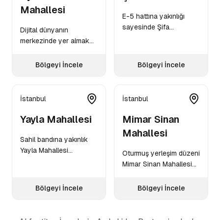
Mahallesi
E-5 hattına yakınlığı
sayesinde Şifa
Dijital dünyanın
Mahallesi işletmeleri
merkezinde yer almak
geniş müşte...
isteyen Aydınlı
işletmeleri için...
Bölgeyi İncele
Bölgeyi İncele
İstanbul
İstanbul
Yayla Mahallesi
Mimar Sinan
Mahallesi
Sahil bandına yakınlık
Yayla Mahallesi
Oturmuş yerleşim düzeni
işletmelerine özel
Mimar Sinan Mahallesi
avantaj kaza...
işletmelerine istikrarlı...
Bölgeyi İncele
Bölgeyi İncele