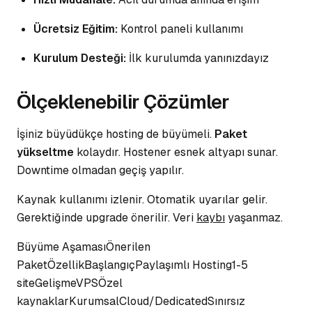
Ücretsiz Eğitim:
Kontrol paneli kullanımı
Kurulum Desteği:
İlk kurulumda yanınızdayız
Ölçeklenebilir Çözümler
İşiniz büyüdükçe hosting de büyümeli.
Paket
yükseltme
kolaydır. Hostener esnek altyapı sunar.
Downtime olmadan geçiş yapılır.
Kaynak kullanımı izlenir.
Otomatik uyarılar
gelir.
Gerektiğinde upgrade önerilir. Veri
kaybı
yaşanmaz.
Büyüme AşamasıÖnerilen
PaketÖzellikBaşlangıçPaylaşımlı Hosting1-5
siteGelişmeVPSÖzel
kaynaklarKurumsalCloud/DedicatedSınırsız