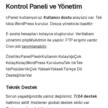
Kontrol Paneli ve Yönetim
cPanel kullanıyoruz.
Kullanıcı dostu
arayüzü var. Tek
tıkla WordPress kurulur. Dosya yöneticisi basittir.
E-posta hesapları kolayca oluşturulur.
Veritabanı
yönetimi
phpMyAdmin ile yapılır. FTP erişimi vardır.
Cron job
tanımlanabilir
.
ÖzellikcPanelPleskKullanım KolaylığıÇok
KolayKolayWordPress KurulumuTek tıkTek
tıkPopülerlikÇok YüksekYüksekTürkçe Dil
DesteğiVarVar
Teknik Destek
Sorun yaşadığınızda yalnız değilsiniz.
7/24 destek
hattımız aktif. Hostener global destek ekibi var.