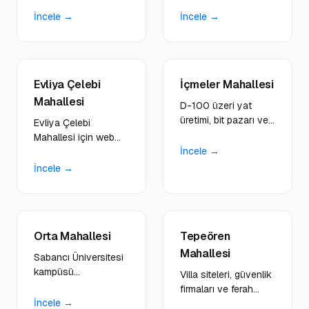
lojistik ve yol üstü
rezervasyon sistemli,
işletmelere hızlı erişim
görsel zengin web
İncele →
İncele →
odaklı siteler
çözümleri
yapıyoruz.
sunuyoruz.
Evliya Çelebi
İçmeler Mahallesi
Mahallesi
D-100 üzeri yat
üretimi, bit pazarı ve
Evliya Çelebi
lojistik merkezlerine
Mahallesi için web
çok sektörlü hibrit
İncele →
tasarım, yazılım ve
dijital platformlar
dijital hizmetler.
İncele →
kuruyoruz.
Tersaneler ve gemi
inşa sektörüne özel
kurumsal çözümler.
Orta Mahallesi
Tepeören
Mahallesi
Sabancı Üniversitesi
kampüsü
Villa siteleri, güvenlik
çevresindeki kafeler,
firmaları ve ferah
kırtasiyeler ve
İncele →
yaşam alanlarındaki