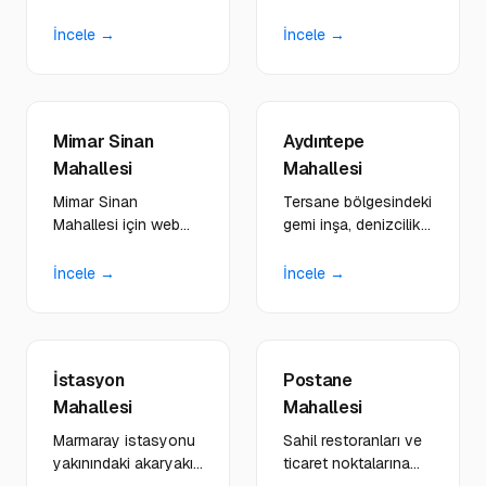
işletmelere ulaşım
konumundaki
odaklı, modern web
restoranlar, kültür
İncele →
İncele →
platformları
merkezleri için görsel
geliştiriyoruz.
ağırlıklı siteler
tasarlıyoruz.
Mimar Sinan
Aydıntepe
Mahallesi
Mahallesi
Mimar Sinan
Tersane bölgesindeki
Mahallesi için web
gemi inşa, denizcilik
tasarım, yazılım ve
ve sanayi firmalarına
dijital çözümler.
B2B odaklı kurumsal
İncele →
İncele →
Yerleşim ağı güçlü
platformlar
bölgedeki işletmelere
geliştiriyoruz.
özel hizmetler.
İstasyon
Postane
Mahallesi
Mahallesi
Marmaray istasyonu
Sahil restoranları ve
yakınındaki akaryakıt,
ticaret noktalarına