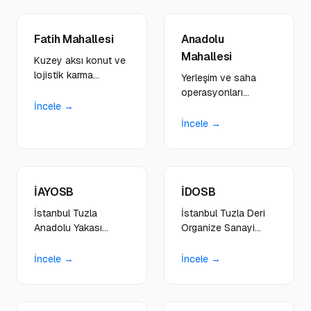
tasarlıyoruz.
Fatih Mahallesi
Anadolu
Mahallesi
Kuzey aksı konut ve
lojistik karma
Yerleşim ve saha
yapıdaki yerel esnaf,
operasyonları
okul çevresi
İncele →
dengeli bölgedeki
işletmelere hibrit
taşımacılık, tedarik
İncele →
çözümler sunuyoruz.
firmalarına çift yönlü
dijital stratejiler
geliştiriyoruz.
İAYOSB
İDOSB
İstanbul Tuzla
İstanbul Tuzla Deri
Anadolu Yakası
Organize Sanayi
Organize Sanayi
Bölgesi'nde döküm,
Bölgesi'nde metal
mühendislik, makina
İncele →
İncele →
işleme, makine
ve çok sektörlü
imalatı, otomasyon
üretim firmalarına
ve endüstriyel üretim
dijital dönüşüm ve