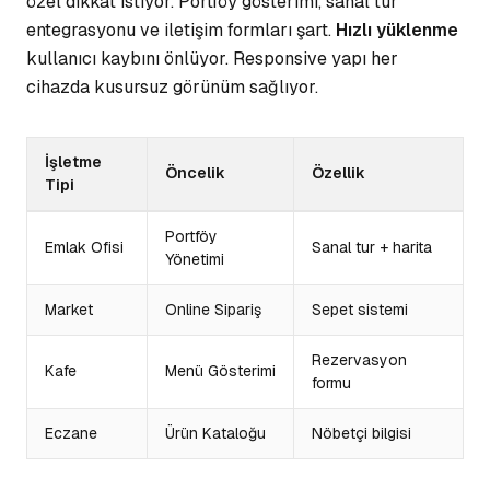
özel dikkat istiyor. Portföy gösterimi, sanal tur
entegrasyonu ve iletişim formları şart.
Hızlı yüklenme
kullanıcı kaybını önlüyor. Responsive yapı her
cihazda kusursuz görünüm sağlıyor.
İşletme
Öncelik
Özellik
Tipi
Portföy
Emlak Ofisi
Sanal tur + harita
Yönetimi
Market
Online Sipariş
Sepet sistemi
Rezervasyon
Kafe
Menü Gösterimi
formu
Eczane
Ürün Kataloğu
Nöbetçi bilgisi