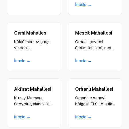
öğrenci hizmetlerine
işletmelere premium
İncele →
genç odaklı
görünümlü
tasarımlar yapıyoruz.
platformlar
geliştiriyoruz.
Cami Mahallesi
Mescit Mahallesi
Köklü merkez çarşı
Orhanlı çevresi
ve sahil
üretim tesisleri, depo
restoranlarına
ve taşımacılık
nostaljik tasarım dili,
firmalarına WMS,
İncele →
İncele →
rezervasyon sistemli
TMS entegreli
web siteleri
enterprise sistemler
kuruyoruz.
geliştiriyoruz.
Akfırat Mahallesi
Orhanlı Mahallesi
Kuzey Marmara
Organize sanayi
Otoyolu yakını villa
bölgesi, TLS Lojistik
projeleri, inşaat ve
gibi büyük firmalar ve
gelişim bölgesi
B2B operasyonlara
İncele →
İncele →
yatırımcılarına
ISO sertifikalı web
modern platformlar
altyapıları kuruyoruz.