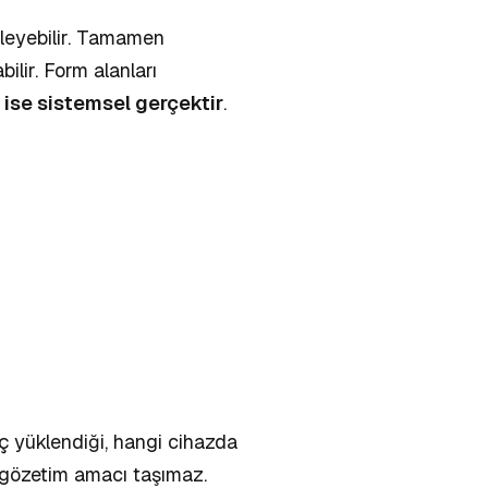
ngelleyebilir. Tamamen
lir. Form alanları
i ise sistemsel gerçektir
.
eç yüklendiği, hangi cihazda
e gözetim amacı taşımaz.