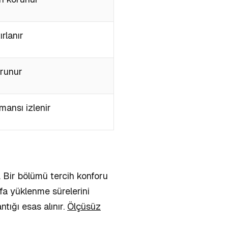
ırlanır
orunur
mansı izlenir
. Bir bölümü tercih konforu
yfa yüklenme sürelerini
antığı
esas alınır.
Ölçüsüz