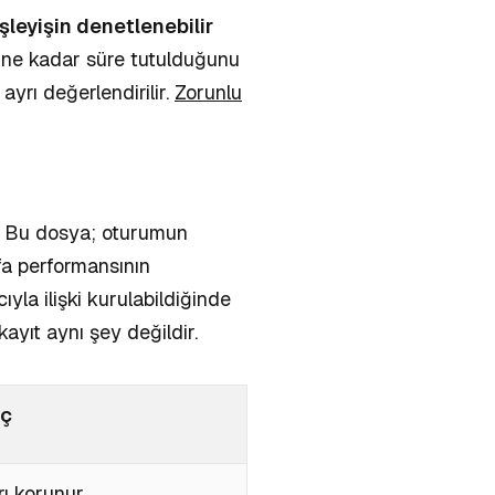
işleyişin denetlenebilir
ı, ne kadar süre tutulduğunu
ayrı değerlendirilir.
Zorunlu
ır. Bu dosya; oturumun
fa performansının
ıyla ilişki kurulabildiğinde
kayıt aynı şey değildir.
uç
ı korunur