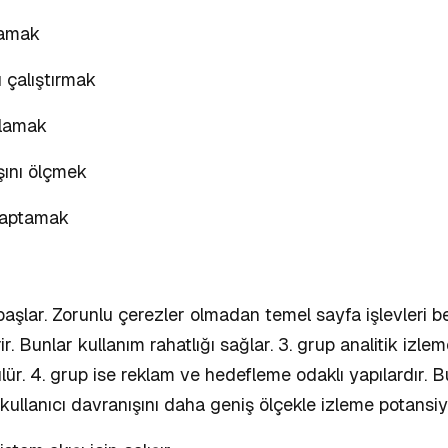
lamak
 çalıştırmak
ırlamak
şını ölçmek
 saptamak
 başlar. Zorunlu çerezler olmadan temel sayfa işlevleri
erir. Bunlar kullanım rahatlığı sağlar. 3. grup analitik izl
ür. 4. grup ise reklam ve hedefleme odaklı yapılardır. B
ullanıcı davranışını daha geniş ölçekle izleme potansiyel