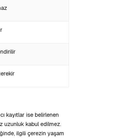
maz
r
dirilir
erekir
ı kayıtlar ise belirlenen
iz uzunluk kabul edilmez.
iğinde, ilgili çerezin yaşam