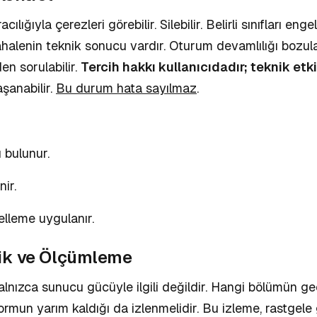
acılığıyla çerezleri görebilir. Silebilir. Belirli sınıfları e
alenin teknik sonucu vardır. Oturum devamlılığı bozulabi
den sorulabilir.
Tercih hakkı kullanıcıdadır; teknik etk
şanabilir.
Bu durum hata sayılmaz
.
 bulunur.
ir.
elleme uygulanır.
ik ve Ölçümleme
yalnızca sunucu gücüyle ilgili değildir. Hangi bölümün g
formun yarım kaldığı da izlenmelidir. Bu izleme, rastgel