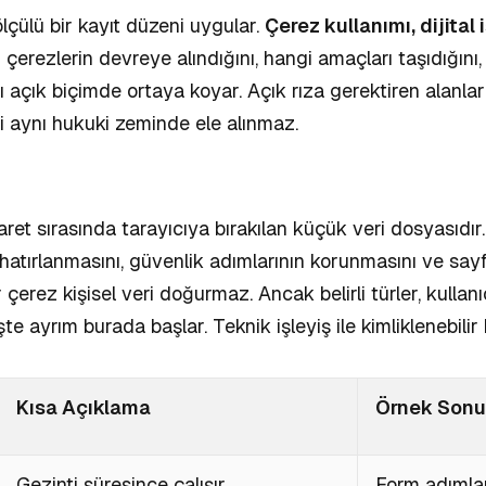
 ölçülü bir kayıt düzeni uygular.
Çerez kullanımı, dijital 
 çerezlerin devreye alındığını, hangi amaçları taşıdığın
nı açık biçimde ortaya koyar.
Açık rıza gerektiren alanlar
ji aynı hukuki zeminde ele alınmaz.
yaret sırasında tarayıcıya bırakılan küçük veri dosyasıd
 hatırlanmasını, güvenlik adımlarının korunmasını ve say
 çerez kişisel veri doğurmaz. Ancak belirli türler, kullanıc
şte ayrım burada başlar. Teknik işleyiş ile kimliklenebilir 
Kısa Açıklama
Örnek Son
Gezinti süresince çalışır
Form adımlar