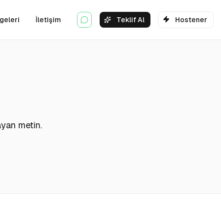
geleri
İletişim
Teklif Al
Hostener
ayan metin.