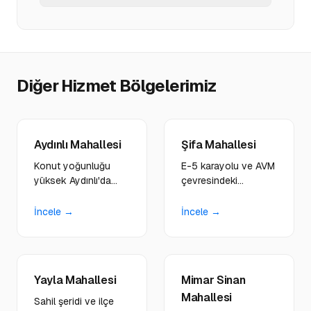
Diğer Hizmet Bölgelerimiz
Aydınlı Mahallesi
Şifa Mahallesi
Konut yoğunluğu
E-5 karayolu ve AVM
yüksek Aydınlı'da
çevresindeki
emlak ofisleri,
işletmelere ulaşım
marketler ve eğitim
odaklı, modern web
İncele →
İncele →
kurumları için
platformları
profesyonel dijital
geliştiriyoruz.
çözümler sunuyoruz.
Yayla Mahallesi
Mimar Sinan
Mahallesi
Sahil şeridi ve ilçe