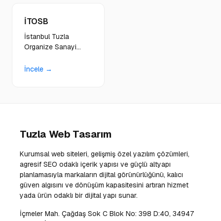
dijital dönüşüm ve
Otoyolu yakınında
online görünürlük
dijital çözümler ve
İTOSB
çözümleri sağlıyoruz.
web hizmetleri
sunuyoruz.
İstanbul Tuzla
Organize Sanayi
Bölgesi'nde
otomotiv, hidrolik,
İncele →
ambalaj ve bağlantı
elemanları üreten
firmalara kurumsal
altyapı ve dijital
çözümler sunuyoruz.
Tuzla Web Tasarım
Kurumsal web siteleri, gelişmiş özel yazılım çözümleri,
agresif SEO odaklı içerik yapısı ve güçlü altyapı
planlamasıyla markaların dijital görünürlüğünü, kalıcı
güven algısını ve dönüşüm kapasitesini artıran hizmet
yada ürün odaklı bir dijital yapı sunar.
İçmeler Mah. Çağdaş Sok C Blok No: 398 D:40, 34947