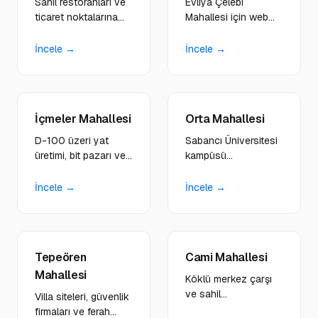
Sahil restoranları ve
Evliya Çelebi
ticaret noktalarına
Mahallesi için web
rezervasyon sistemli,
tasarım, yazılım ve
görsel zengin web
dijital hizmetler.
İncele →
İncele →
çözümleri
Tersaneler ve gemi
sunuyoruz.
inşa sektörüne özel
kurumsal çözümler.
İçmeler Mahallesi
Orta Mahallesi
D-100 üzeri yat
Sabancı Üniversitesi
üretimi, bit pazarı ve
kampüsü
lojistik merkezlerine
çevresindeki kafeler,
çok sektörlü hibrit
kırtasiyeler ve
İncele →
İncele →
dijital platformlar
öğrenci hizmetlerine
kuruyoruz.
genç odaklı
tasarımlar yapıyoruz.
Tepeören
Cami Mahallesi
Mahallesi
Köklü merkez çarşı
ve sahil
Villa siteleri, güvenlik
restoranlarına
firmaları ve ferah