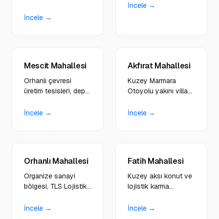
nostaljik tasarım dili,
İncele →
yaşam alanlarındaki
rezervasyon sistemli
işletmelere premium
İncele →
web siteleri
görünümlü
kuruyoruz.
platformlar
geliştiriyoruz.
Mescit Mahallesi
Akfırat Mahallesi
Orhanlı çevresi
Kuzey Marmara
üretim tesisleri, depo
Otoyolu yakını villa
ve taşımacılık
projeleri, inşaat ve
firmalarına WMS,
gelişim bölgesi
İncele →
İncele →
TMS entegreli
yatırımcılarına
enterprise sistemler
modern platformlar
geliştiriyoruz.
tasarlıyoruz.
Orhanlı Mahallesi
Fatih Mahallesi
Organize sanayi
Kuzey aksı konut ve
bölgesi, TLS Lojistik
lojistik karma
gibi büyük firmalar ve
yapıdaki yerel esnaf,
B2B operasyonlara
okul çevresi
İncele →
İncele →
ISO sertifikalı web
işletmelere hibrit