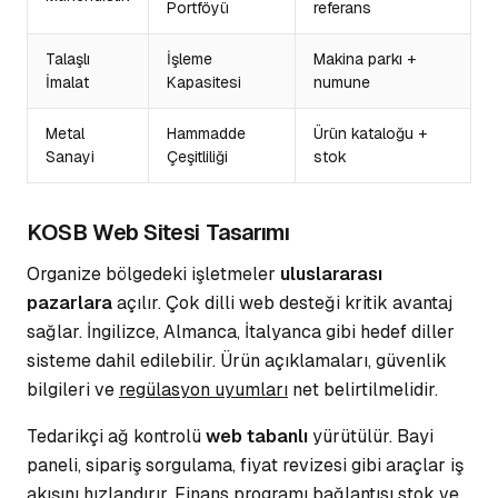
Portföyü
referans
Talaşlı
İşleme
Makina parkı +
İmalat
Kapasitesi
numune
Metal
Hammadde
Ürün kataloğu +
Sanayi
Çeşitliliği
stok
KOSB Web Sitesi Tasarımı
Organize bölgedeki işletmeler
uluslararası
pazarlara
açılır. Çok dilli web desteği kritik avantaj
sağlar. İngilizce, Almanca, İtalyanca gibi
hedef diller
sisteme dahil edilebilir. Ürün açıklamaları, güvenlik
bilgileri ve
regülasyon uyumları
net belirtilmelidir.
Tedarikçi ağ kontrolü
web tabanlı
yürütülür. Bayi
paneli, sipariş sorgulama, fiyat revizesi gibi araçlar iş
akışını hızlandırır.
Finans programı
bağlantısı stok ve