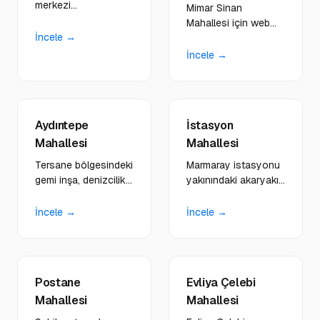
merkezi
Mimar Sinan
konumundaki
Mahallesi için web
restoranlar, kültür
İncele →
tasarım, yazılım ve
merkezleri için görsel
dijital çözümler.
İncele →
ağırlıklı siteler
Yerleşim ağı güçlü
tasarlıyoruz.
bölgedeki işletmelere
özel hizmetler.
Aydıntepe
İstasyon
Mahallesi
Mahallesi
Tersane bölgesindeki
Marmaray istasyonu
gemi inşa, denizcilik
yakınındaki akaryakıt,
ve sanayi firmalarına
lojistik ve yol üstü
B2B odaklı kurumsal
işletmelere hızlı erişim
İncele →
İncele →
platformlar
odaklı siteler
geliştiriyoruz.
yapıyoruz.
Postane
Evliya Çelebi
Mahallesi
Mahallesi