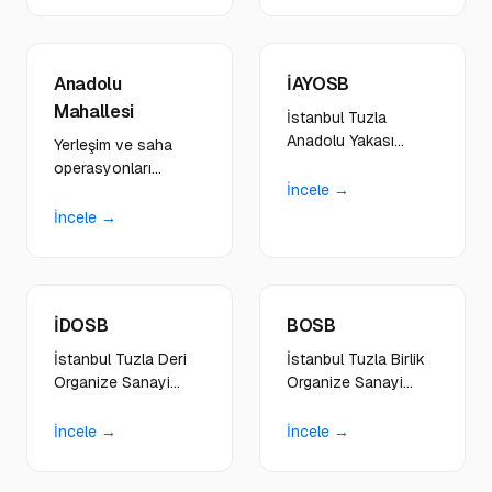
altyapıları kuruyoruz.
çözümler sunuyoruz.
Anadolu
İAYOSB
Mahallesi
İstanbul Tuzla
Anadolu Yakası
Yerleşim ve saha
Organize Sanayi
operasyonları
Bölgesi'nde metal
İncele →
dengeli bölgedeki
işleme, makine
taşımacılık, tedarik
İncele →
imalatı, otomasyon
firmalarına çift yönlü
ve endüstriyel üretim
dijital stratejiler
firmalarına B2B
geliştiriyoruz.
odaklı dijital
İDOSB
BOSB
çözümler sunuyoruz.
İstanbul Tuzla Deri
İstanbul Tuzla Birlik
Organize Sanayi
Organize Sanayi
Bölgesi'nde döküm,
Bölgesi'nde makine,
mühendislik, makina
metal, kimya ve
İncele →
İncele →
ve çok sektörlü
endüstriyel üretim
üretim firmalarına
yapan firmalara TEM