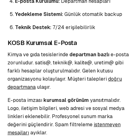
E-posta Kurulumu:
Departman hesapları
Yedekleme Sistemi:
Günlük otomatik backup
Teknik Destek:
7/24 erişilebilirlik
KOSB Kurumsal E-Posta
Kimya ve gıda tesislerinde
departman bazlı
e-posta
zorunludur. satis@, teknik@, kalite@, uretim@ gibi
farklı hesaplar
oluşturulmalıdır. Gelen kutusu
organizasyonu kolaylaşır. Müşteri talepleri
doğru
departmana
ulaşır.
E-posta imzası
kurumsal görünüm
yansıtmalıdır.
Logo, iletişim bilgileri, web adresi ve
sosyal medya
linkleri eklenebilir. Profesyonel sunum marka
değerini güçlendirir. Spam filtreleme
istenmeyen
mesajları
ayıklar.