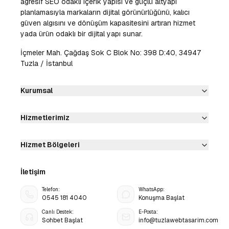
agresif SEO odaklı içerik yapısı ve güçlü altyapı
planlamasıyla markaların dijital görünürlüğünü, kalıcı
güven algısını ve dönüşüm kapasitesini artıran hizmet
yada ürün odaklı bir dijital yapı sunar.
İçmeler Mah. Çağdaş Sok C Blok No: 398 D:40, 34947
Tuzla / İstanbul
Kurumsal
Hizmetlerimiz
Hizmet Bölgeleri
İletişim
Telefon:
WhatsApp:
0545 181 4040
Konuşma Başlat
Canlı Destek:
E-Posta:
Sohbet Başlat
info@tuzlawebtasarim.com