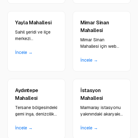
profesyonel dijital
geliştiriyoruz.
çözümler sunuyoruz.
Yayla Mahallesi
Mimar Sinan
Mahallesi
Sahil şeridi ve ilçe
merkezi
Mimar Sinan
konumundaki
Mahallesi için web
restoranlar, kültür
İncele →
tasarım, yazılım ve
merkezleri için görsel
dijital çözümler.
İncele →
ağırlıklı siteler
Yerleşim ağı güçlü
tasarlıyoruz.
bölgedeki işletmelere
özel hizmetler.
Aydıntepe
İstasyon
Mahallesi
Mahallesi
Tersane bölgesindeki
Marmaray istasyonu
gemi inşa, denizcilik
yakınındaki akaryakıt,
ve sanayi firmalarına
lojistik ve yol üstü
B2B odaklı kurumsal
işletmelere hızlı erişim
İncele →
İncele →
platformlar
odaklı siteler