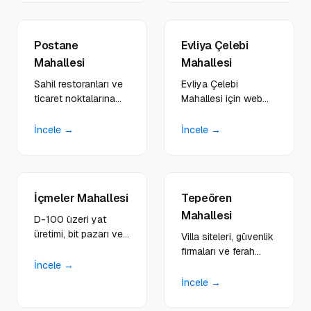
geliştiriyoruz.
yapıyoruz.
Postane
Evliya Çelebi
Mahallesi
Mahallesi
Sahil restoranları ve
Evliya Çelebi
ticaret noktalarına
Mahallesi için web
rezervasyon sistemli,
tasarım, yazılım ve
görsel zengin web
dijital hizmetler.
İncele →
İncele →
çözümleri
Tersaneler ve gemi
sunuyoruz.
inşa sektörüne özel
kurumsal çözümler.
İçmeler Mahallesi
Tepeören
Mahallesi
D-100 üzeri yat
üretimi, bit pazarı ve
Villa siteleri, güvenlik
lojistik merkezlerine
firmaları ve ferah
çok sektörlü hibrit
İncele →
yaşam alanlarındaki
dijital platformlar
işletmelere premium
İncele →
kuruyoruz.
görünümlü
platformlar