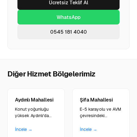
Ücretsiz Teklif Al
WhatsApp
0545 181 4040
Diğer Hizmet Bölgelerimiz
Aydınlı Mahallesi
Şifa Mahallesi
Konut yoğunluğu
E-5 karayolu ve AVM
yüksek Aydınlı'da
çevresindeki
emlak ofisleri,
işletmelere ulaşım
marketler ve eğitim
odaklı, modern web
İncele →
İncele →
kurumları için
platformları