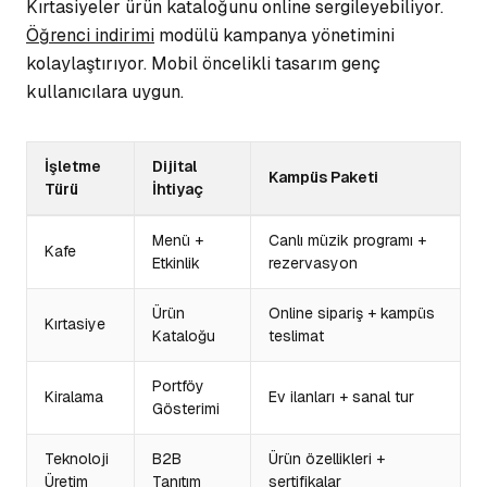
Kırtasiyeler ürün kataloğunu online sergileyebiliyor.
Öğrenci indirimi
modülü kampanya yönetimini
kolaylaştırıyor. Mobil öncelikli tasarım genç
kullanıcılara uygun.
İşletme
Dijital
Kampüs Paketi
Türü
İhtiyaç
Menü +
Canlı müzik programı +
Kafe
Etkinlik
rezervasyon
Ürün
Online sipariş + kampüs
Kırtasiye
Kataloğu
teslimat
Portföy
Kiralama
Ev ilanları + sanal tur
Gösterimi
Teknoloji
B2B
Ürün özellikleri +
Üretim
Tanıtım
sertifikalar