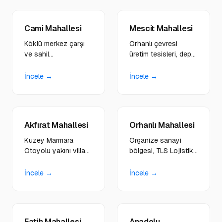
geliştiriyoruz.
Cami Mahallesi
Mescit Mahallesi
Köklü merkez çarşı
Orhanlı çevresi
ve sahil
üretim tesisleri, depo
restoranlarına
ve taşımacılık
nostaljik tasarım dili,
firmalarına WMS,
İncele →
İncele →
rezervasyon sistemli
TMS entegreli
web siteleri
enterprise sistemler
kuruyoruz.
geliştiriyoruz.
Akfırat Mahallesi
Orhanlı Mahallesi
Kuzey Marmara
Organize sanayi
Otoyolu yakını villa
bölgesi, TLS Lojistik
projeleri, inşaat ve
gibi büyük firmalar ve
gelişim bölgesi
B2B operasyonlara
İncele →
İncele →
yatırımcılarına
ISO sertifikalı web
modern platformlar
altyapıları kuruyoruz.
tasarlıyoruz.
Fatih Mahallesi
Anadolu