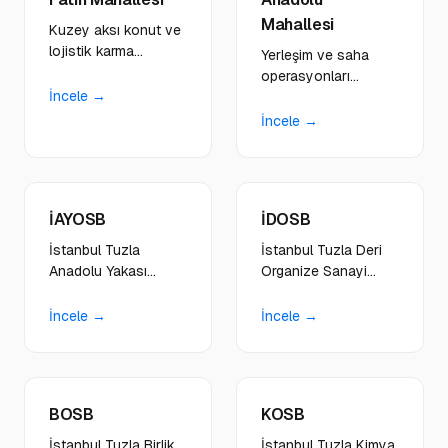
Mahallesi
Kuzey aksı konut ve
lojistik karma
Yerleşim ve saha
yapıdaki yerel esnaf,
operasyonları
okul çevresi
İncele →
dengeli bölgedeki
işletmelere hibrit
taşımacılık, tedarik
İncele →
çözümler sunuyoruz.
firmalarına çift yönlü
dijital stratejiler
geliştiriyoruz.
İAYOSB
İDOSB
İstanbul Tuzla
İstanbul Tuzla Deri
Anadolu Yakası
Organize Sanayi
Organize Sanayi
Bölgesi'nde döküm,
Bölgesi'nde metal
mühendislik, makina
İncele →
İncele →
işleme, makine
ve çok sektörlü
imalatı, otomasyon
üretim firmalarına
ve endüstriyel üretim
dijital dönüşüm ve
firmalarına B2B
online görünürlük
BOSB
KOSB
odaklı dijital
çözümleri sağlıyoruz.
çözümler sunuyoruz.
İstanbul Tuzla Birlik
İstanbul Tuzla Kimya